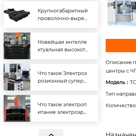
ых деталей
Крупногабаритный
проволочно-вырез
ные станки струйно
го типа
Новейшая интелле
ктуальная высокото
чная энергосберег
Описание 
ающая машина для
центры с Ч
электроэрозионной
Что такое Электроэ
обработки, выпуще
розионный суперд
Модель：
TC
нная в 2025 году
рель станок ?
Тип напра
CNC 430
Что такое электроп
Количество
итание электроэроз
ионные станки
Назначе