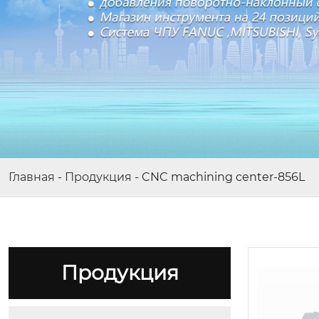
Главная
-
Продукция
-
CNC machining center-856L
Модель：DE-750CA
Продукция