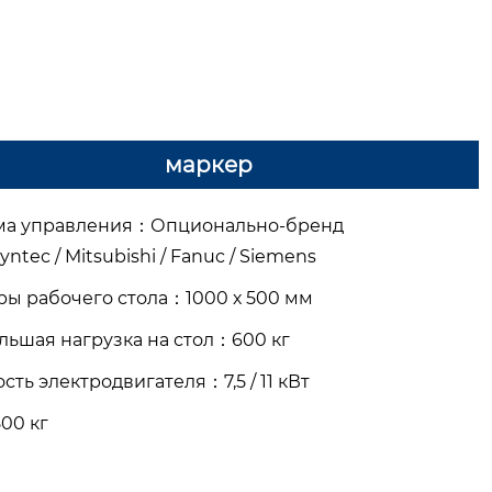
маркер
ма управления
：
Опционально-бренд
yntec / Mitsubishi / Fanuc / Siemens
ры рабочего стола
：
1000 х 500 мм
ьшая нагрузка на стол
：
600 кг
сть электродвигателя
：
7,5 / 11 кВт
00 кг