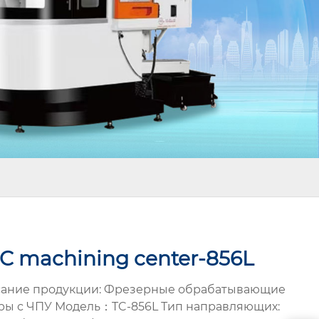
C machining center-856L
ание продукции: Фрезерные обрабатывающие
ры с ЧПУ Модель：TC-856L Тип направляющих: