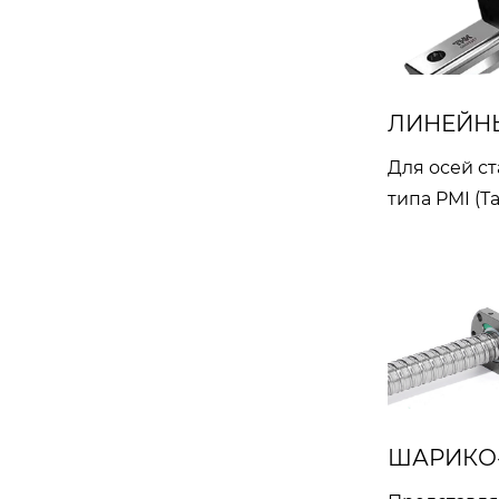
ЛИНЕЙН
Для осей с
типа PMI (Та
Модели серии.docx-DK7735
ШАРИКО