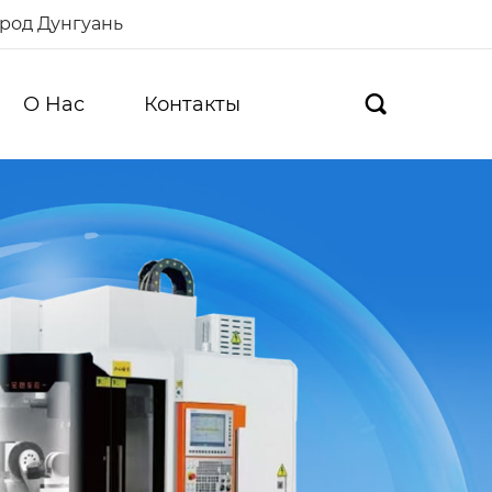
ород Дунгуань
О Hас
Контакты
