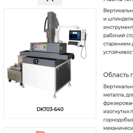
Вертикальн
и шпинделю
инструмент
рабочий ст
старением 
устойчивос
Область
Вертикальн
металла, дл
фрезерован
DK703-640
изогнутых 
горнодобыв
механическ