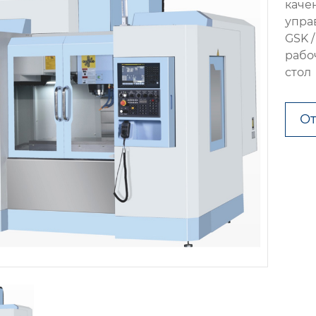
каче
упра
GSK /
рабо
стол
От