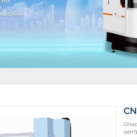
CN
Опис
цент