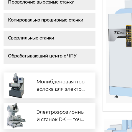
Проволочно вырезные станки
Копировально прошивные станки
Сверлильные станки
Обрабатывающий центр с ЧПУ
Молибденовая про
волока для электро
эрозионных станко
в — надёжная резка
и долгий срок служ
Электроэрозионны
HM-CNC400
бы
й станок DK — точн
ая обработка сложн