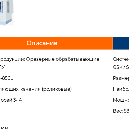
Описание
продукции
:
Фрезерные обрабатывающие
Систе
ПУ
GSK / S
-856L
Разме
вляющих:
качения (роликовые)
Наибол
 осей
:
3- 4
Мощно
Вес
:
58
ние