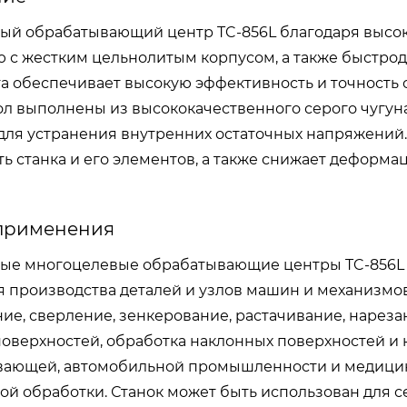
ый обрабатывающий центр TC-856L благодаря выс
 с жестким цельнолитым корпусом, а также быстро
а обеспечивает высокую эффективность и точность о
ол выполнены из высококачественного серого чугуна,
для устранения внутренних остаточных напряжений.
ть станка и его элементов, а также снижает деформ
 применения
ые многоцелевые обрабатывающие центры TC-856L 
я производства деталей и узлов машин и механизмов,
ие, сверление, зенкерование, растачивание, нарез
поверхностей, обработка наклонных поверхностей и 
ающей, автомобильной промышленности и медицин
ой обработки. Станок может быть использован для с