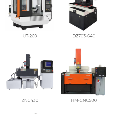
UT-260
DZ703-640
ZNC430
HM-CNC500