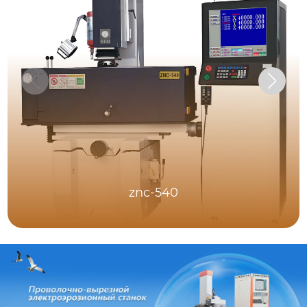
znc-540