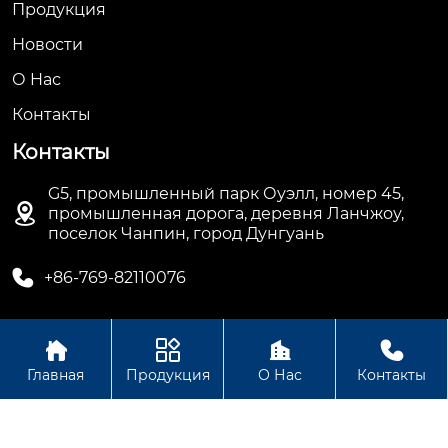
Продукция
Новости
О Hас
Контакты
Контакты
G5, промышленный парк Оуэлл, номер 45,

промышленная дорога, деревня Ланчжоу,
поселок Чанпин, город Дунгуань

+86-769-82110076




Авторское право©ООО Дунгуань Топ Машинное
Главная
Продукция
О Нас
Контакты
Оборудование