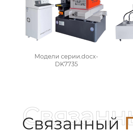
Модели серии.docx-
DK7735
Связанн
Связанный