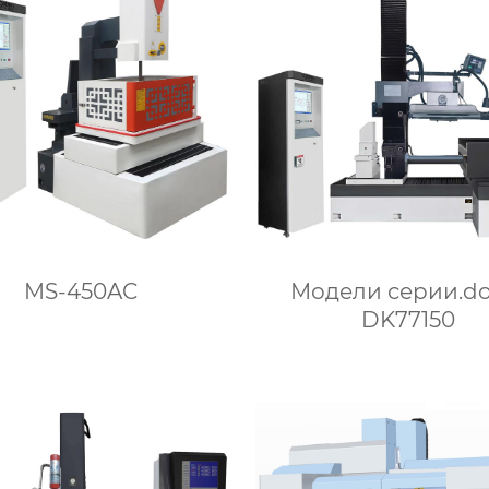
Модели серии.do
MS-450AC
DK77150