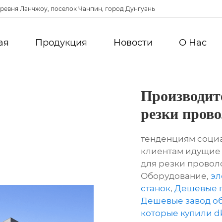
ревня Ланчжоу, поселок Чанпин, город Дунгуань
ая
Продукция
Новости
О Hас
Производит
резки пров
тенденциям социа
клиентам идущие 
для резки провол
Оборудование,
эл
станок
,
Дешевые п
Дешевые завод о
которые купили 