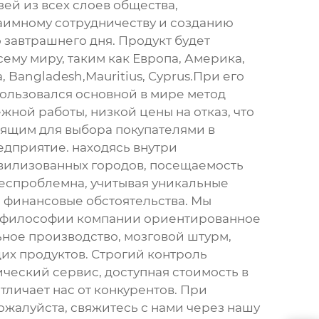
ей из всех слоев общества,
аимному сотрудничеству и созданию
 завтрашнего дня. Продукт будет
сему миру, таким как Европа, Америка,
, Bangladesh,Mauritius, Cyprus.При его
ользовался основной в мире метод
ной работы, низкой цены на отказ, что
дящим для выбора покупателями в
дприятие. находясь внутри
вилизованных городов, посещаемость
беспроблемна, учитывая уникальные
 финансовые обстоятельства. Мы
философии компании ориентированное
ьное производство, мозговой штурм,
их продуктов. Строгий контроль
ический сервис, доступная стоимость в
отличает нас от конкурентов. При
ожалуйста, свяжитесь с нами через нашу