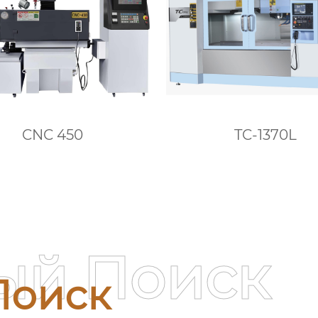
CNC 450
TC-1370L
ый Поиск
Поиск