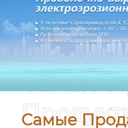
Самые П
Продукт
Самые Прод