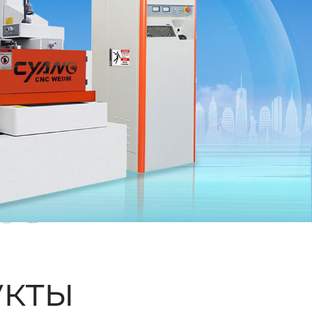
ые
кты