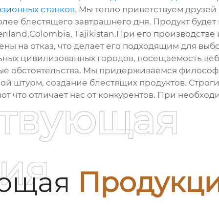
зионных станков
. Мы тепло приветствуем друзей
лее блестящего завтрашнего дня. Продукт будет п
enland,Colombia, Tajikistan.При его производств
ны на отказ, что делает его подходящим для вы
ьных цивилизованных городов, посещаемость веб
ые обстоятельства. Мы придерживаемся филосо
ой штурм, создание блестящих продуктов. Строги
вот что отличает нас от конкурентов. При необход
ствующая
ия
ующая
Продукц