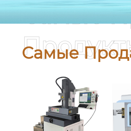
Самые П
Продукт
Самые Прод