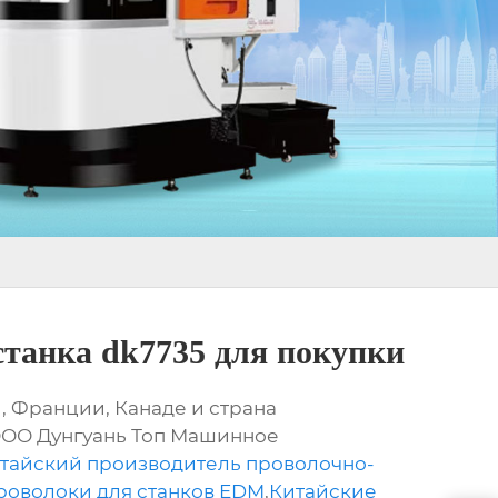
станка dk7735 для покупки
, Франции, Канаде и страна
 ООО Дунгуань Топ Машинное
тайский производитель проволочно-
роволоки для станков EDM
,
Китайские