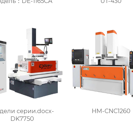
дель：DE-1165CA
UT-430
дели серии.docx-
HM-CNC1260
DK7750