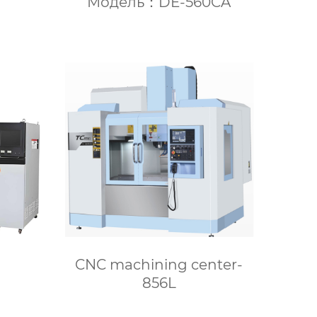
Модель：DE-560CA
CNC machining center-
856L