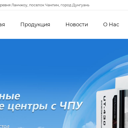
ревня Ланчжоу, поселок Чанпин, город Дунгуань
ая
Продукция
Новости
О Hас