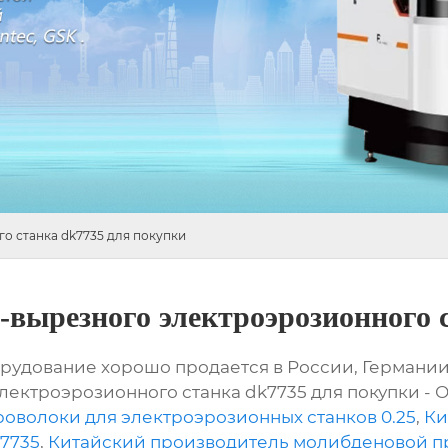
о станка dk7735 для покупки
-вырезного электроэрозионного 
рудование хорошо продается в России, Германии
ектроэрозионного станка dk7735 для покупки -
оволоки для электроэрозионных станков 0.25
,
Ки
7735
,
Китайский производитель молибденовой п