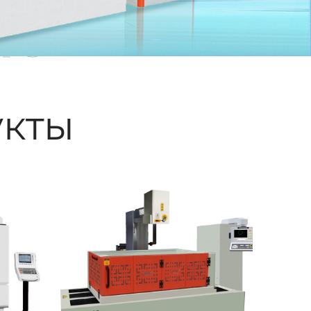
ые
кты