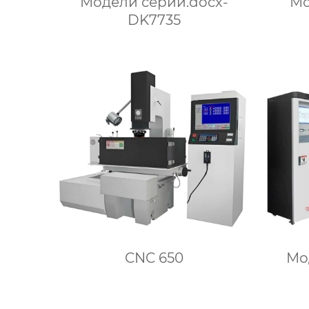
Модели серии.docx-
Мо
DK7735
CNC 650
Мо