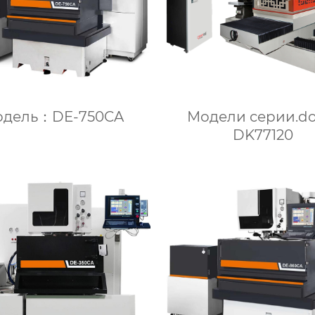
Модели серии.do
одель：DE-750CA
DK77120