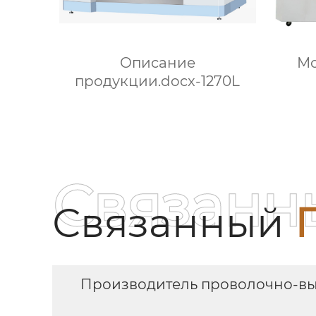
М
Описание
продукции.docx-1270L
Связанн
Связанный
Производитель проволочно-выр