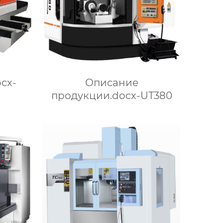
cx-
Описание
продукции.docx-UT380