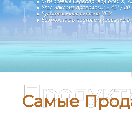
Самые П
Продукт
Самые Прод