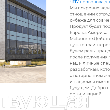
ЧПУ
,
проволока дл
Мы искренне наде
отношений сотруд
рубежа для совме
Продукт будет пос
Европа, Америка, 
Melbourne.Действ
пунктов заинтерес
будем рады предо
после получения 
наши личные спе
разработкам, кот
с нетерпением ж
и надеемся иметь 
будущем. Добро п
ствующая
организацией.