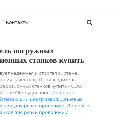
Контакты

ель погружных
зионных станков купить
вует надежная и строгая система
ления качеством Производитель
оэрозионных станков купить - ООО
шинное Оборудование,
Дешевые
батывающий центр завод
,
Дешевые
анков для резки проволоки
,
Дешевые
анков для резки проволоки с