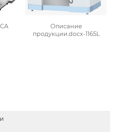
0CA
Описание
продукции.docx-1165L
ки