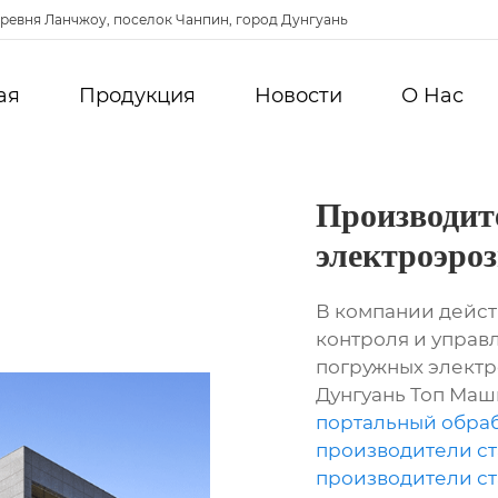
ревня Ланчжоу, поселок Чанпин, город Дунгуань
ая
Продукция
Новости
О Hас
Производит
электроэро
В компании дейст
контроля и управ
погружных электр
Дунгуань Топ Ма
портальный обра
производители ст
производители ст