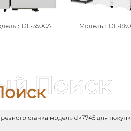
одель：DE-350CA
Модель：DE-86
ый Поиск
Поиск
езного станка модель dk7745 для покуп