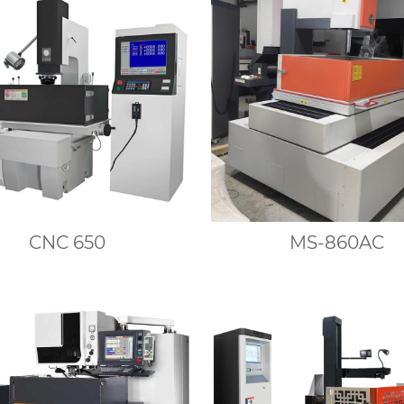
CNC 650
MS-860AC