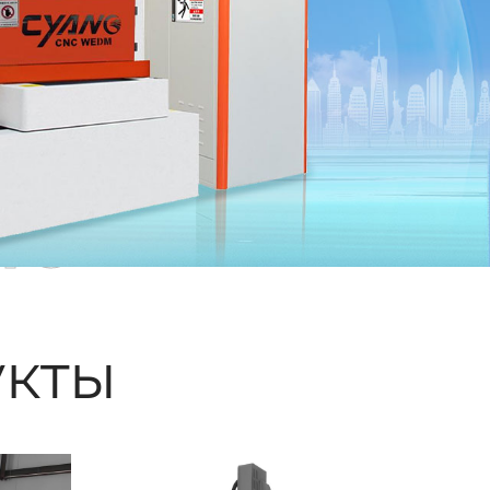
ые
кты