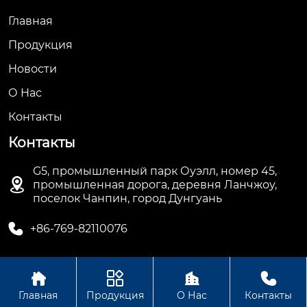
Главная
Продукция
Новости
О Hас
Контакты
Контакты
G5, промышленный парк Оуэлл, номер 45,

промышленная дорога, деревня Ланчжоу,
поселок Чанпин, город Дунгуань

+86-769-82110076




Авторское право©ООО Дунгуань Топ Машинное
Главная
Продукция
О Нас
Контакты
Оборудование