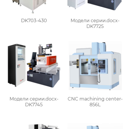
DK703-430
Модели серии.docx-
DK7725
Модели серии.docx-
CNC machining center-
DK7745
856L