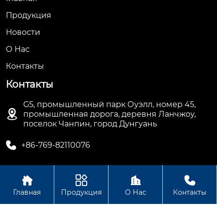
Продукция
Новости
О Hас
Контакты
Контакты
G5, промышленный парк Оуэлл, номер 45,

промышленная дорога, деревня Ланчжоу,
поселок Чанпин, город Дунгуань

+86-769-82110076




Авторское право©ООО Дунгуань Топ Машинное
Главная
Продукция
О Нас
Контакты
Оборудование