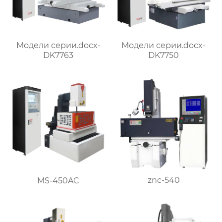
Модели серии.docx-
Модели серии.docx-
DK7763
DK7750
znc-540
MS-450AC