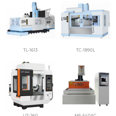
TL-1613
TC-1890L
UT-260
MS-540AC