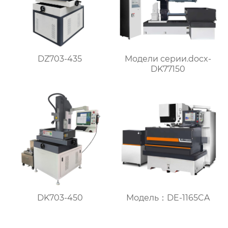
DZ703-435
Модели серии.docx-
DK77150
DK703-450
Модель：DE-1165CA