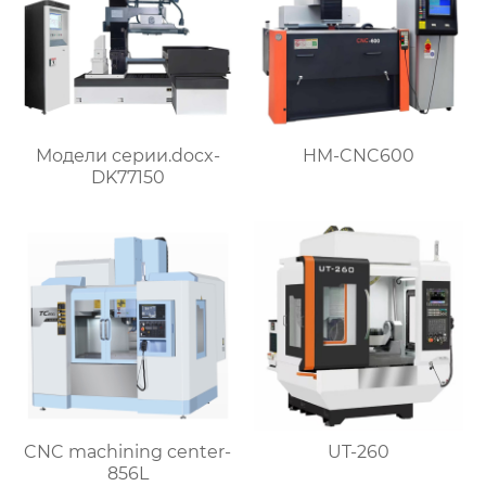
Модели серии.docx-
HM-CNC600
DK77150
CNC machining center-
UT-260
856L