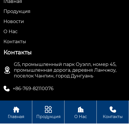
Главная
Продукция
Новости
О Hас
Контакты
Контакты
G5, промышленный парк Оуэлл, номер 45,

промышленная дорога, деревня Ланчжоу,
поселок Чанпин, город Дунгуань

+86-769-82110076




Авторское право©ООО Дунгуань Топ Машинное
Главная
Продукция
О Нас
Контакты
Оборудование