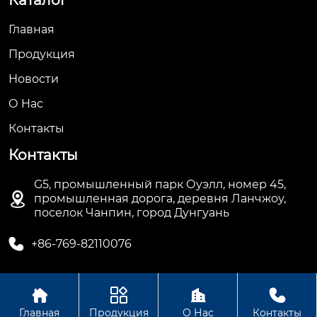
Каталог
Главная
Продукция
Новости
О Hас
Контакты
Контакты
G5, промышленный парк Оуэлл, номер 45,

промышленная дорога, деревня Ланчжоу,
поселок Чанпин, город Дунгуань

+86-769-82110076




Авторское право©ООО Дунгуань Топ Машинное
Главная
Продукция
О Нас
Контакты
Оборудование