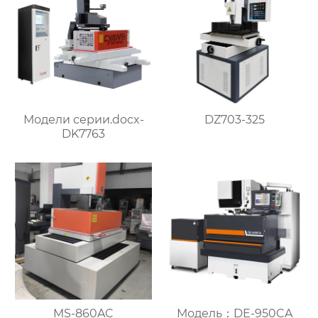
DZ703-325
Модели серии.docx-
DK7763
MS-860AC
Модель：DE-950CA