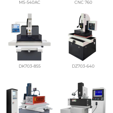
MS-540AC
CNC 760
DK703-855
DZ703-640