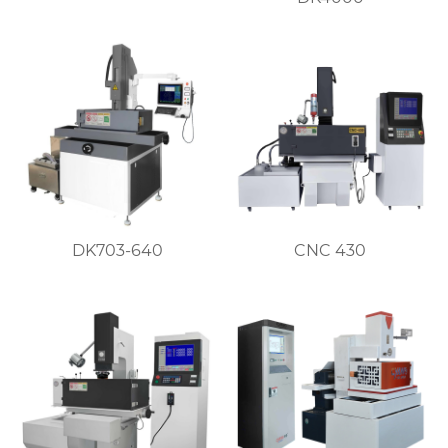
DK703-640
CNC 430