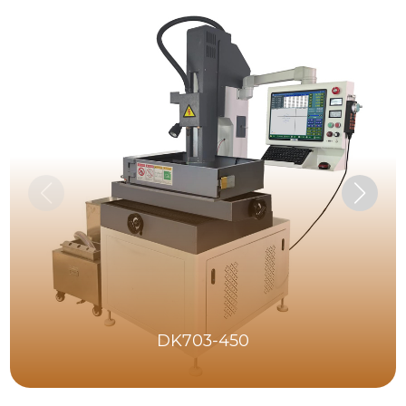
DK703-450