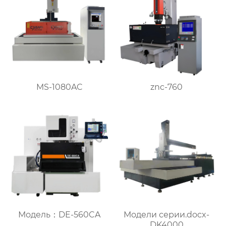
MS-1080AC
znc-760
Модель：DE-560CA
Модели серии.docx-
DK4000