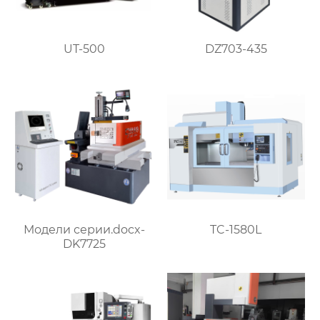
DZ703-435
UT-500
Модели серии.docx-
TC-1580L
DK7725