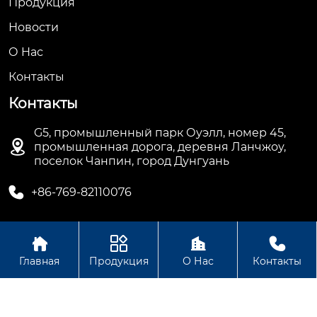
Продукция
Новости
О Hас
Контакты
Контакты
G5, промышленный парк Оуэлл, номер 45,

промышленная дорога, деревня Ланчжоу,
поселок Чанпин, город Дунгуань

+86-769-82110076




Авторское право©ООО Дунгуань Топ Машинное
Главная
Продукция
О Нас
Контакты
Оборудование