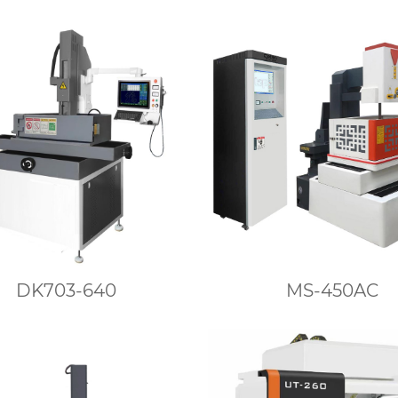
DK703-640
MS-450AC