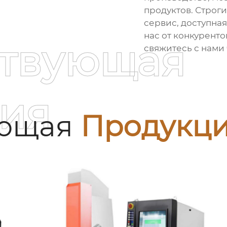
продуктов. Строги
сервис, доступная
нас от конкуренто
ствующая
свяжитесь с нами
ия
ующая
Продукц