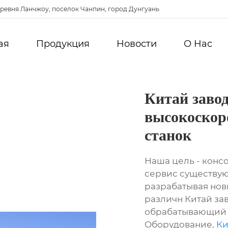
ревня Ланчжоу, поселок Чанпин, город Дунгуань
ая
Продукция
Новости
О Hас
Китай заво
высокоскор
станок
Наша цель - конс
сервис существую
разрабатывая нов
различн Китай за
обрабатывающий 
Оборудование,
Ки