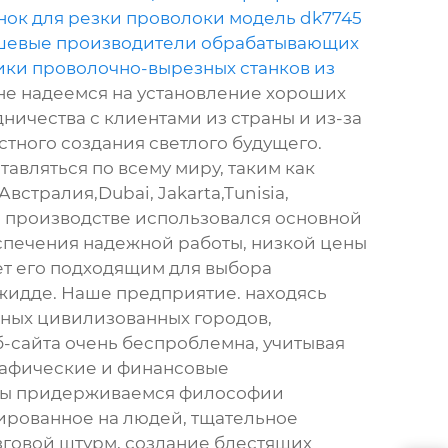
нок для резки проволоки модель dk7745
евые производители обрабатывающих
ки проволочно-вырезных станков из
не надеемся на установление хороших
ничества с клиентами из страны и из-за
стного создания светлого будущего.
тавляться по всему миру, таким как
встралия,Dubai, Jakarta,Tunisia,
о производстве использовался основной
спечения надежной работы, низкой цены
ает его подходящим для выбора
жидде. Наше предприятие. находясь
ных цивилизованных городов,
-сайта очень беспроблемна, учитывая
рафические и финансовые
 Мы придерживаемся философии
ированное на людей, тщательное
зговой штурм, создание блестящих