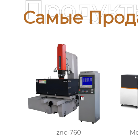
Продукт
Самые Прод
znc-760
М