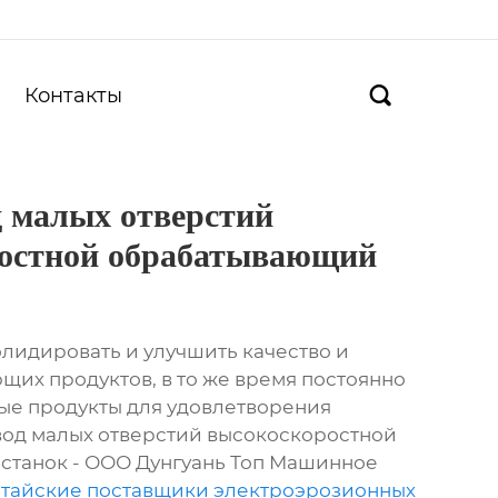
Контакты

д малых отверстий
остной обрабатывающий
олидировать и улучшить качество и
щих продуктов, в то же время постоянно
ые продукты для удовлетворения
вод малых отверстий высокоскоростной
станок - ООО Дунгуань Топ Машинное
тайские поставщики электроэрозионных