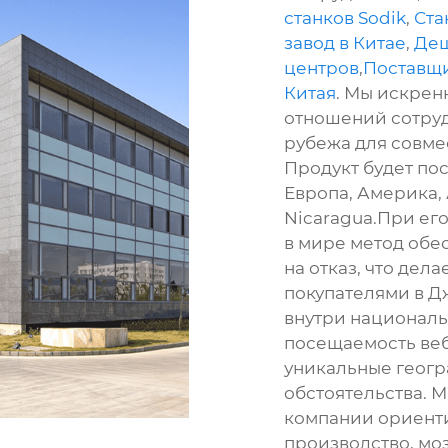
станков Sodik
,
Ста
завод в Китае
,
Деш
центров
,
Поставщи
Китая
. Мы искрен
отношений сотруд
рубежа для совме
Продукт будет пос
Европа, Америка, А
Nicaragua.При ег
в мире метод обе
на отказ, что дел
покупателями в Д
внутри националь
посещаемость веб
уникальные геог
обстоятельства.
компании ориент
производство, мо