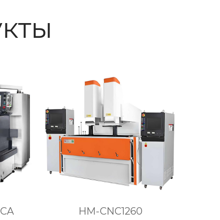
кты
5CA
HM-CNC1260