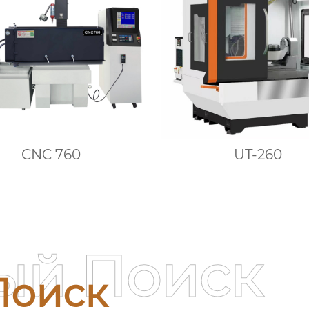
CNC 760
UT-260
ый Поиск
Поиск