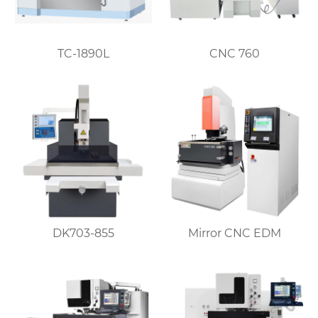
TC-1890L
CNC 760
DK703-855
Mirror CNC EDM