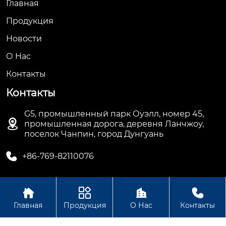
Главная
Продукция
Новости
О Hас
Контакты
Контакты
G5, промышленный парк Оуэлл, номер 45,

промышленная дорога, деревня Ланчжоу,
поселок Чанпин, город Дунгуань

+86-769-82110076




Авторское право©ООО Дунгуань Топ Машинное
Главная
Продукция
О Нас
Контакты
Оборудование