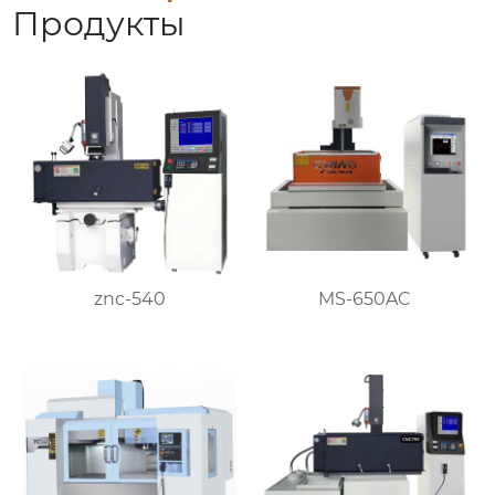
Продукты
znc-540
MS-650AC