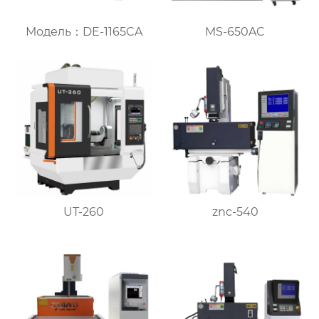
Модель：DE-1165CA
MS-650AC
UT-260
znc-540