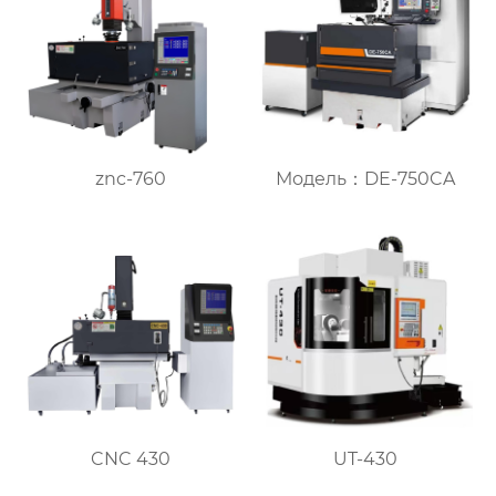
znc-760
Модель：DE-750CA
CNC 430
UT-430