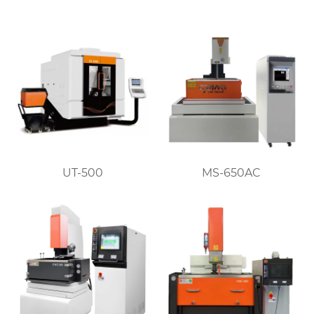
UT-500
MS-650AC