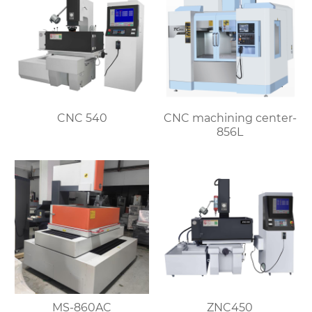
CNC 540
CNC machining center-
856L
MS-860AC
ZNC450