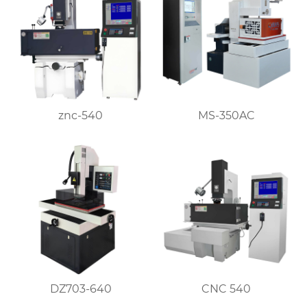
znc-540
MS-350AC
DZ703-640
CNC 540