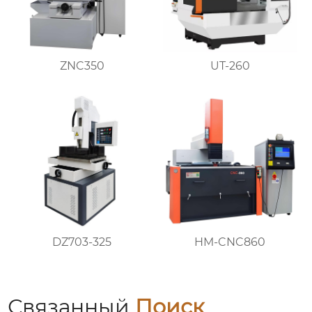
ZNC350
UT-260
DZ703-325
HM-CNC860
Связанный
Поиск