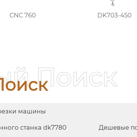
CNC 760
DK703-450
ый Поиск
Поиск
резки машины
нного станка dk7780
Дешевые п