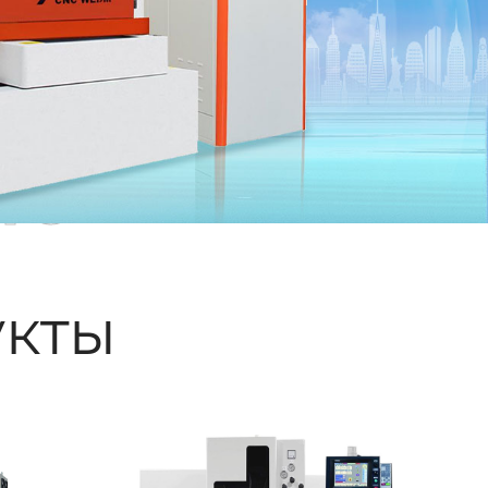
ые
кты