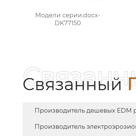
Модели серии.docx-
DK77150
Связанн
Связанный
Производитель дешевых EDM 
Производитель электроэрозио