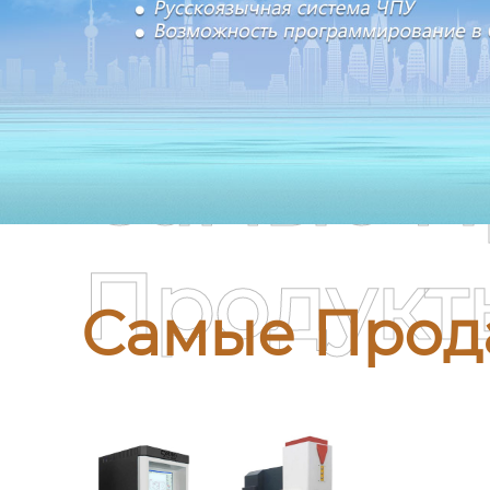
Самые П
Продукт
Самые Прод