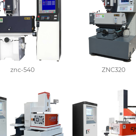
znc-540
ZNC320