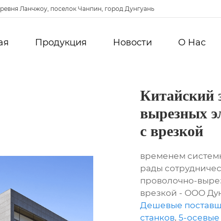
ревня Ланчжоу, поселок Чанпин, город Дунгуань
ая
Продукция
Новости
О Hас
Китайский 
вырезных э
с врезкой
временем систем
рады сотрудничес
проволочно-вырез
врезкой - ООО Ду
Дешевые поставщ
станков
,
5-осевые