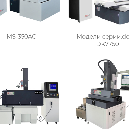
MS-350AC
Модели серии.do
DK7750