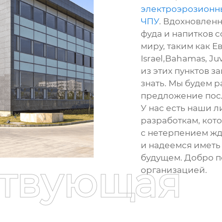
электроэрозионны
ЧПУ
. Вдохновлен
фуда и напитков c
миру, таким как Е
Israel,Bahamas, J
из этих пунктов з
знать. Мы будем 
предложение пос
У нас есть наши 
разработкам, кот
с нетерпением ж
и надеемся иметь 
будущем. Добро п
ствующая
организацией.