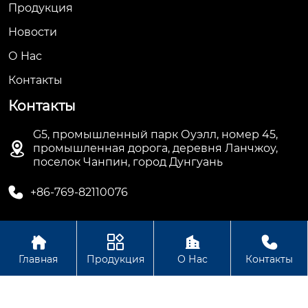
Продукция
Новости
О Hас
Контакты
Контакты
G5, промышленный парк Оуэлл, номер 45,

промышленная дорога, деревня Ланчжоу,
поселок Чанпин, город Дунгуань

+86-769-82110076




Авторское право©ООО Дунгуань Топ Машинное
Главная
Продукция
О Нас
Контакты
Оборудование