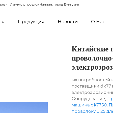
ревня Ланчжоу, поселок Чанпин, город Дунгуань
ая
Продукция
Новости
О Hас
Китайские 
проволочно
электроэро
ых потребностей 
поставщики dk77
электроэрозионны
Оборудование,
Пр
машина dk7750
,
П
проволоку 0.25 д