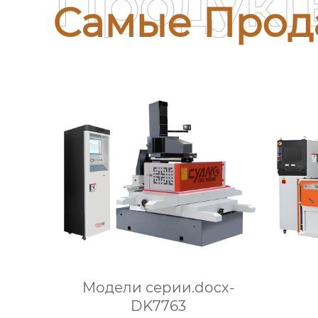
Продукт
Самые Прод
Модели серии.docx-
DK7763