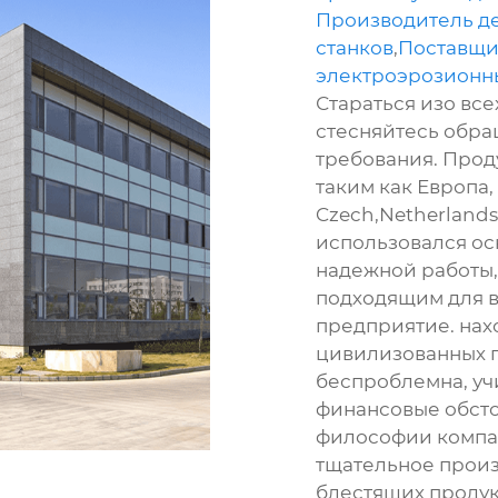
Производитель д
станков
,
Поставщи
электроэрозионны
Стараться изо все
стесняйтесь обращ
требования. Проду
таким как Европа,
Czech,Netherlands
использовался ос
надежной работы, 
подходящим для в
предприятие. нах
цивилизованных г
беспроблемна, уч
финансовые обст
философии компа
тщательное произ
блестящих продукт