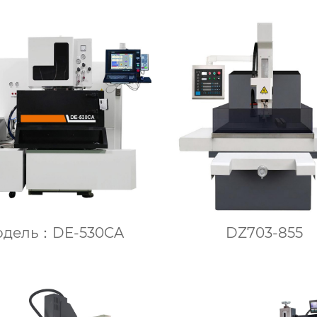
одель：DE-530CA
DZ703-855