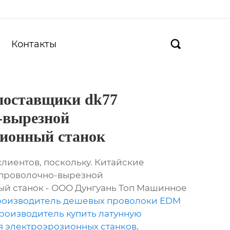
Контакты

поставщики dk77
-вырезной
зионный станок
клиентов, поскольку. Китайские
 проволочно-вырезной
й станок - ООО Дунгуань Топ Машинное
оизводитель дешевых проволоки EDM
роизводитель купить латунную
ля электроэрозионных станков
,