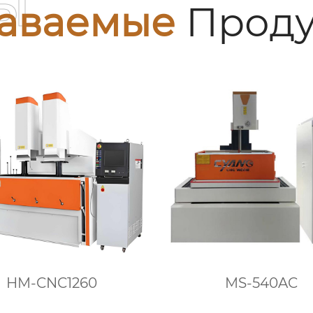
ы
аваемые
Проду
HM-CNC1260
MS-540AC