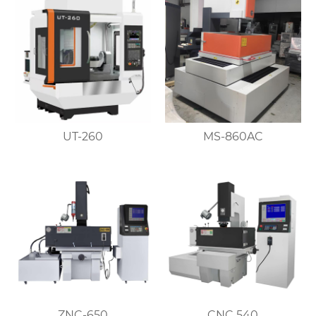
UT-260
MS-860AC
ZNC-650
CNC 540