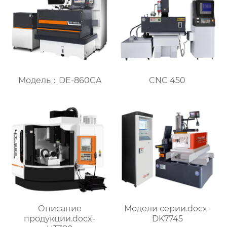
Модель：DE-860CA
CNC 450
Описание
Модели серии.docx-
продукции.docx-
DK7745