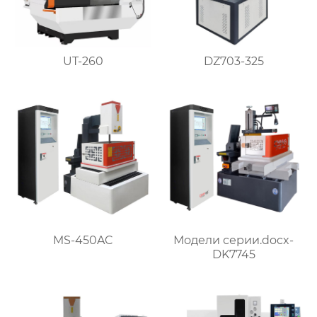
DZ703-325
UT-260
Модели серии.docx-
MS-450AC
DK7745