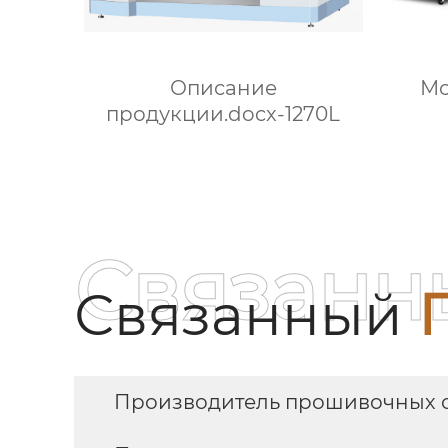
Мо
Описание
продукции.docx-1270L
Связанн
Связанный
Производитель прошивочных с