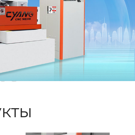
ые
кты