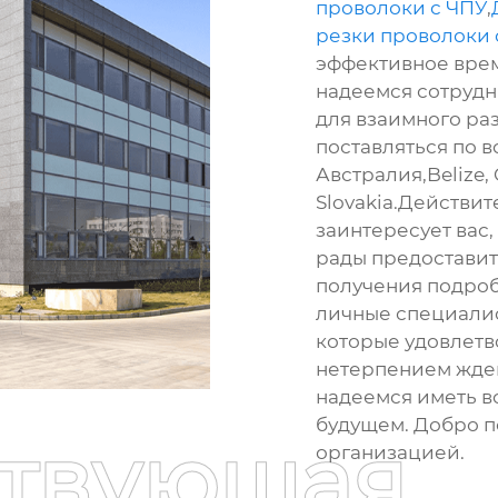
проволоки с ЧПУ
,
резки проволоки 
эффективное врем
надеемся сотрудн
для взаимного раз
поставляться по в
Австралия,Belize, 
Slovakia.Действит
заинтересует вас,
рады предоставит
получения подроб
личные специалис
которые удовлетв
нетерпением жде
надеемся иметь в
будущем. Добро п
ствующая
организацией.