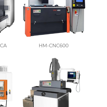
0CA
HM-CNC600