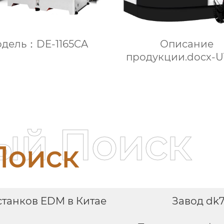
дель：DE-1165CA
Описание
продукции.docx-U
ый Поиск
Поиск
танков EDM в Китае
Завод dk