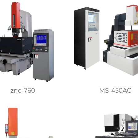
znc-760
MS-450AC