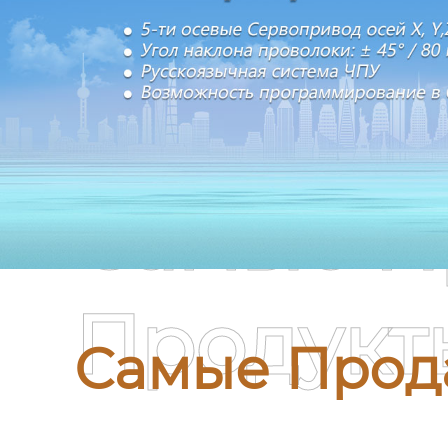
Самые П
Продукт
Самые Прод