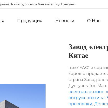
ревня Ланчжоу, поселок Чанпин, город Дунгуань
ая
Продукция
Новости
О Hас
Завод элект
Китае
цию"ЕАС" и серти
хорошо продается
страна Завод эле
Дунгуань Топ Маш
электроэрозионн
погружного типа
,
проволоки
,
Дешев