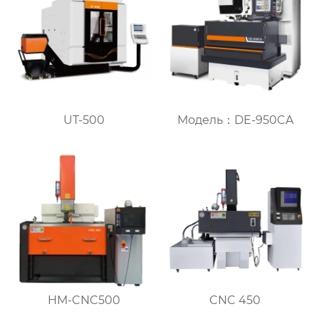
UT-500
Модель：DE-950CA
HM-CNC500
CNC 450