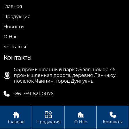
Главная
Продукция
Новости
О Hас
Контакты
Контакты
G5, промышленный парк Оуэлл, номер 45,

промышленная дорога, деревня Ланчжоу,
поселок Чанпин, город Дунгуань

+86-769-82110076




Авторское право©ООО Дунгуань Топ Машинное
Главная
Продукция
О Нас
Контакты
Оборудование