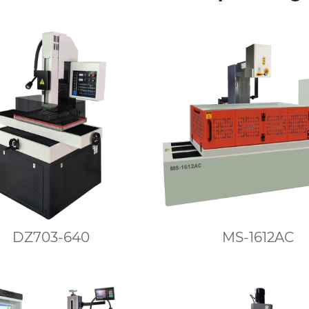
DZ703-640
MS-1612AC