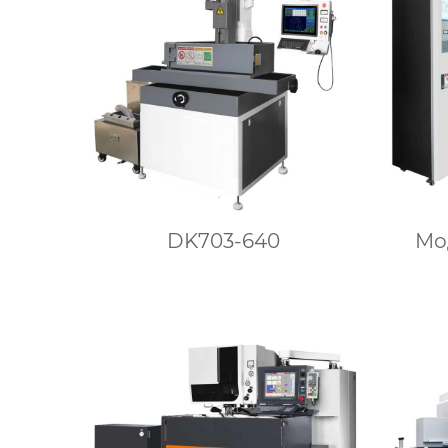
DK703-640
Мо