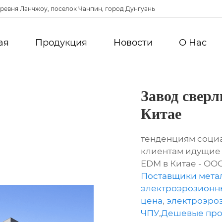
ревня Ланчжоу, поселок Чанпин, город Дунгуань
ая
Продукция
Новости
О Hас
Завод свер
Китае
тенденциям социа
клиентам идущие 
EDM в Китае - ОО
Поставщики мета
электроэрозионны
цена
,
электроэро
ЧПУ
,
Дешевые про