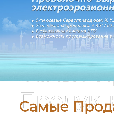
Самые П
Продукт
Самые Прод