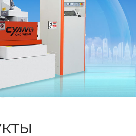
ые
кты