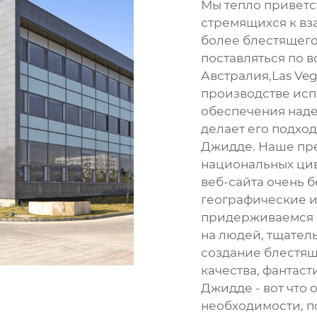
Мы тепло приветс
стремящихся к вз
более блестящего
поставляться по в
Австралия,Las Veg
производстве исп
обеспечения надеж
делает его подхо
Джидде. Наше пре
национальных ци
веб-сайта очень 
географические и
придерживаемся 
на людей, тщател
создание блестящ
качества, фантаст
Джидде - вот что 
необходимости, п