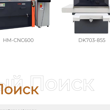
HM-CNC600
DK703-855
ый Поиск
Поиск