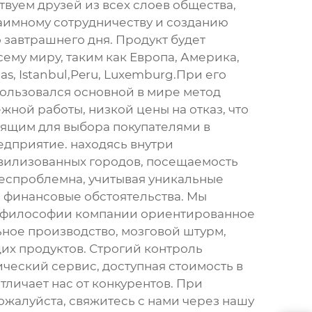
твуем друзей из всех слоев общества,
аимному сотрудничеству и созданию
 завтрашнего дня. Продукт будет
сему миру, таким как Европа, Америка,
as, Istanbul,Peru, Luxemburg.При его
ользовался основной в мире метод
ной работы, низкой цены на отказ, что
дящим для выбора покупателями в
дприятие. находясь внутри
вилизованных городов, посещаемость
беспроблемна, учитывая уникальные
 финансовые обстоятельства. Мы
философии компании ориентированное
ьное производство, мозговой штурм,
их продуктов. Строгий контроль
ический сервис, доступная стоимость в
отличает нас от конкурентов. При
ожалуйста, свяжитесь с нами через нашу