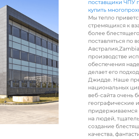
поставщики ЧПУ 
купить многопрох
Мы тепло приветс
стремящихся к вз
более блестящего
поставляться по в
Австралия,Zambia, 
производстве исп
обеспечения надеж
делает его подхо
Джидде. Наше пре
национальных ци
веб-сайта очень 
географические и
придерживаемся 
на людей, тщател
создание блестящ
качества, фантаст