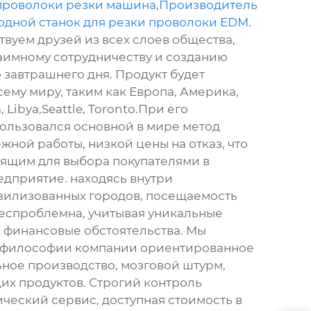
проволоки резки машина
,
Производитель
одной станок для резки проволоки EDM
.
твуем друзей из всех слоев общества,
аимному сотрудничеству и созданию
 завтрашнего дня. Продукт будет
сему миру, таким как Европа, Америка,
Libya,Seattle, Toronto.При его
ользовался основной в мире метод
ной работы, низкой цены на отказ, что
дящим для выбора покупателями в
дприятие. находясь внутри
вилизованных городов, посещаемость
беспроблемна, учитывая уникальные
 финансовые обстоятельства. Мы
философии компании ориентированное
ьное производство, мозговой штурм,
их продуктов. Строгий контроль
ический сервис, доступная стоимость в