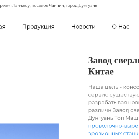
ревня Ланчжоу, поселок Чанпин, город Дунгуань
ая
Продукция
Новости
О Hас
Завод свер
Китае
Наша цель - конс
сервис существую
разрабатывая нов
различн Завод св
Дунгуань Топ Ма
проволочно-вырез
эрозионных станк