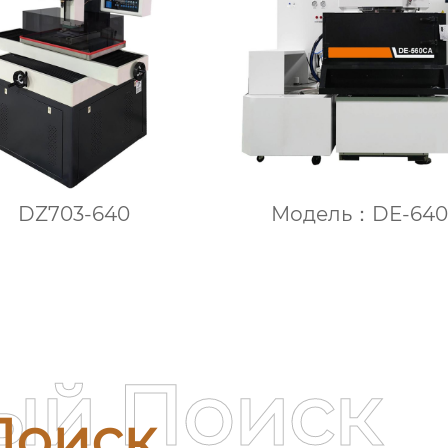
DZ703-640
Модель：DE-64
ый Поиск
Поиск