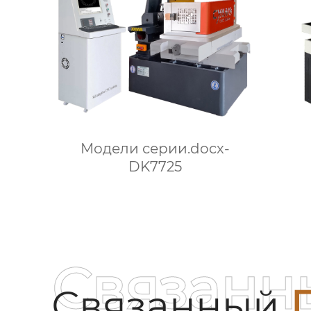
Модели серии.docx-
DK7725
Связанн
Связанный