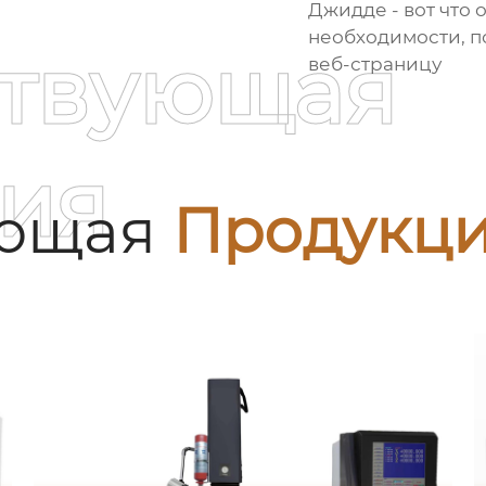
Джидде - вот что 
необходимости, п
ствующая
веб-страницу
ия
ующая
Продукц