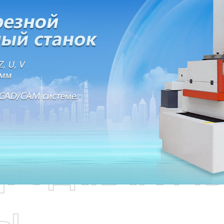
родаваем
ы