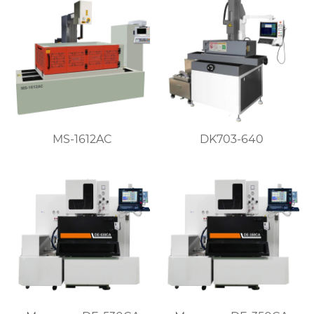
MS-1612AC
DK703-640