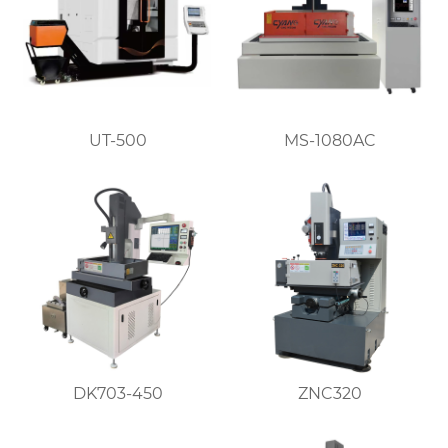
UT-500
MS-1080AC
DK703-450
ZNC320