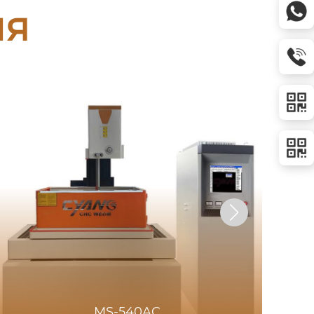
ия
MS-540AC