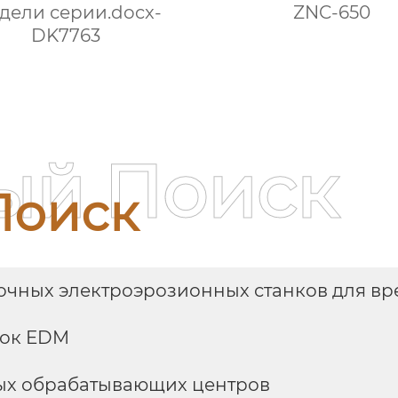
дели серии.docx-
ZNC-650
DK7763
ый Поиск
Поиск
очных электроэрозионных станков для вр
нок EDM
ых обрабатывающих центров