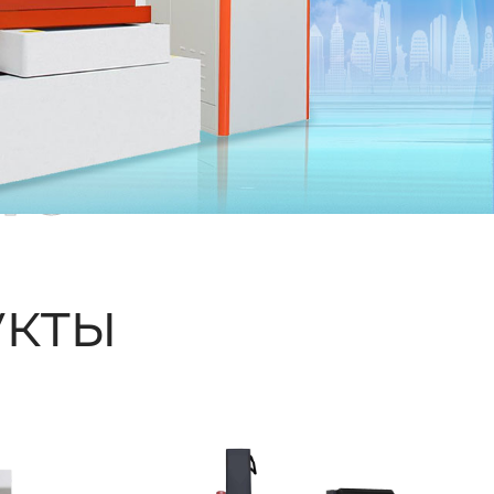
ые
кты