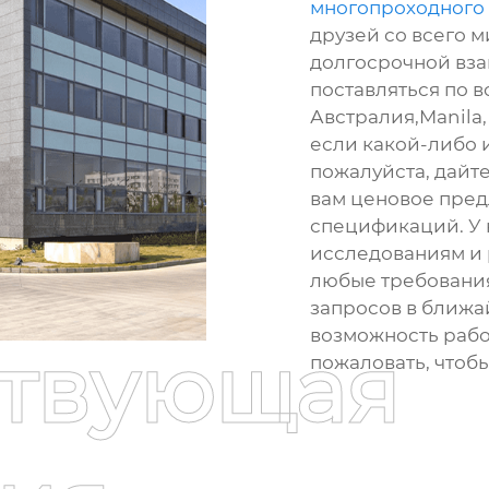
многопроходного
друзей со всего м
долгосрочной вза
поставляться по в
Австралия,Manila,
если какой-либо и
пожалуйста, дайте
вам ценовое пре
спецификаций. У 
исследованиям и 
любые требования
запросов в ближа
возможность рабо
ствующая
пожаловать, чтоб