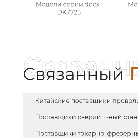
Модели серии.docx-
Мо
DK7725
Связанн
Связанный
Китайские поставщики провол
Поставщики сверлильный ста
Поставщики токарно-фрезерн