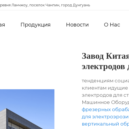
ревня Ланчжоу, поселок Чанпин, город Дунгуань
ая
Продукция
Новости
О Hас
Завод Китая
электродов
тенденциям социа
клиентам идущие в
электродов для с
Машинное Обору
фрезерных обраб
для электроэрози
вертикальный об