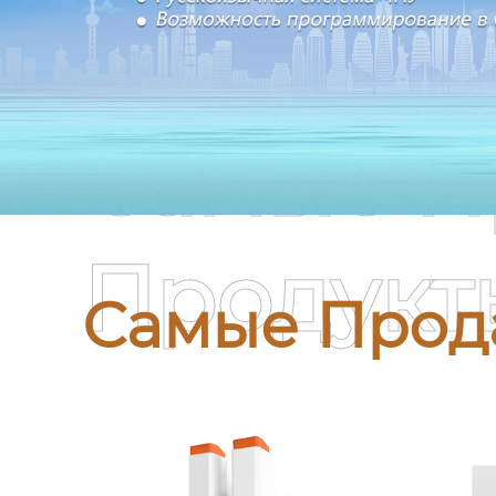
Самые П
Продукт
Самые Прод