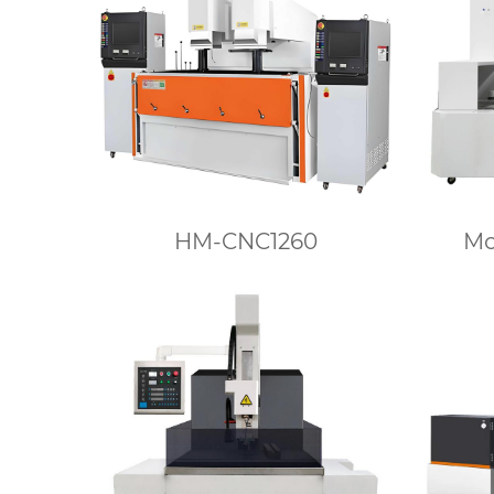
HM-CNC1260
Мо