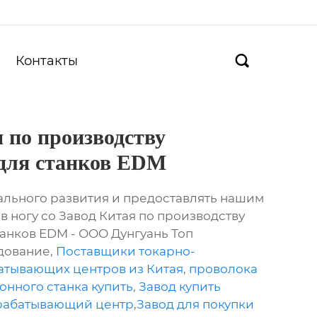
Контакты

 по производству
 для станков EDM
льного развития и предоставлять нашим
 ногу со Завод Китая по производству
танков EDM - ООО Дунгуань Топ
дование,
Поставщики токарно-
атывающих центров из Китая
,
проволока
онного станка купить
,
Завод купить
рабатывающий центр
,
Завод для покупки