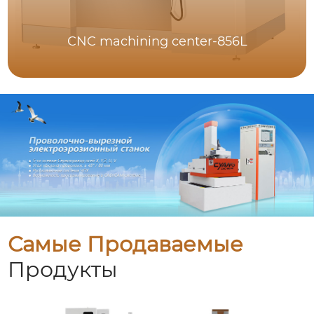
CNC machining center-856L
Самые Продаваемые
Продукты