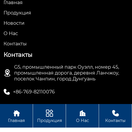
Главная
Продукция
Новости
О Hас
Контакты
Контакты
G5, промышленный парк Оуэлл, номер 45,

промышленная дорога, деревня Ланчжоу,
поселок Чанпин, город Дунгуань

+86-769-82110076




Авторское право©ООО Дунгуань Топ Машинное
Главная
Продукция
О Нас
Контакты
Оборудование