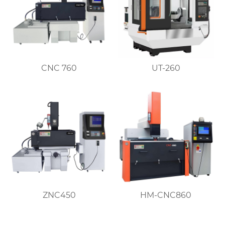
CNC 760
UT-260
ZNC450
HM-CNC860