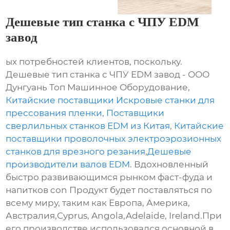
Дешевые тип станка с ЧПУ EDM
завод
ых потребностей клиентов, поскольку.
Дешевые тип станка с ЧПУ EDM завод - ООО
Дунгуань Топ Машинное Оборудование,
Китайские поставщики Искровые станки для
прессования пленки
,
Поставщики
сверлильных станков EDM из Китая
,
Китайские
поставщики проволочных электроэрозионных
станков для врезного резания
,
Дешевые
производители валов EDM
. Вдохновленный
быстро развивающимся рынком фаст-фуда и
напитков con Продукт будет поставляться по
всему миру, таким как Европа, Америка,
Австралия,Cyprus, Angola,Adelaide, Ireland.При
его производстве использовался основной в