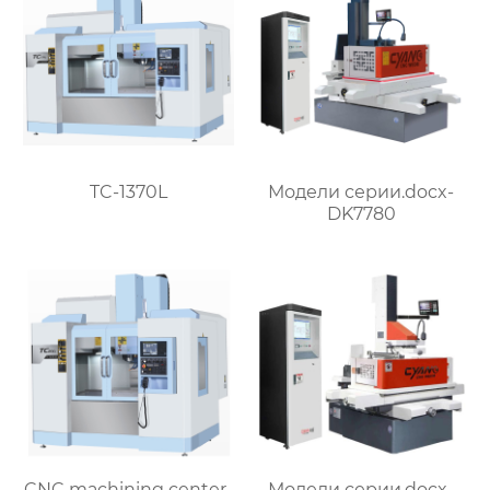
TC-1370L
Модели серии.docx-
DK7780
CNC machining center-
Модели серии.docx-