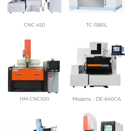
CNC 450
TC-1580L
HM-CNC500
Модель：DE-640CA