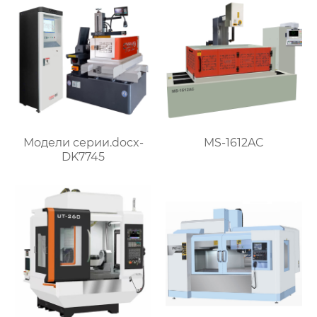
Модели серии.docx-
MS-1612AC
DK7745