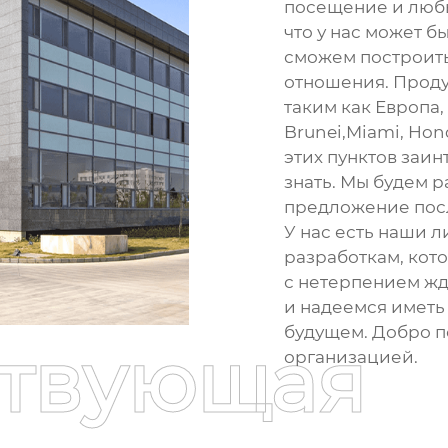
посещение и любы
что у нас может б
сможем построить
отношения. Продук
таким как Европа,
Brunei,Miami, Hon
этих пунктов заин
знать. Мы будем 
предложение пос
У нас есть наши 
разработкам, кот
с нетерпением ж
и надеемся иметь 
будущем. Добро п
ствующая
организацией.