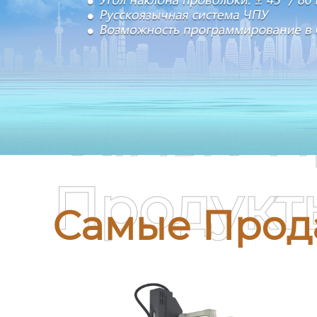
Самые П
Продукт
Самые Прод