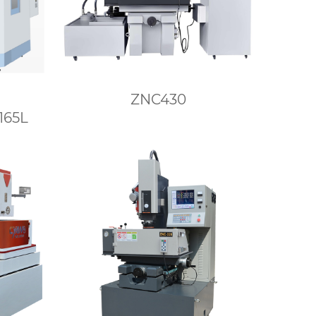
ZNC430
165L