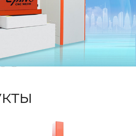
ые
кты