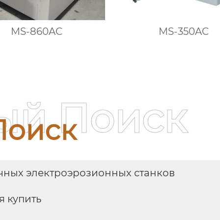
MS-860AC
MS-350AC
ый Поиск
Поиск
ных электроэрозионных станков
я купить