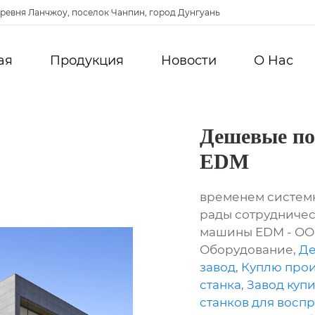
ревня Ланчжоу, поселок Чанпин, город Дунгуань
ая
Продукция
Новости
О Hас
Дешевые п
EDM
временем систем
рады сотрудничес
машины EDM - ОО
Оборудование,
Де
завод
,
Куплю прои
станка
,
Завод куп
станков для восп