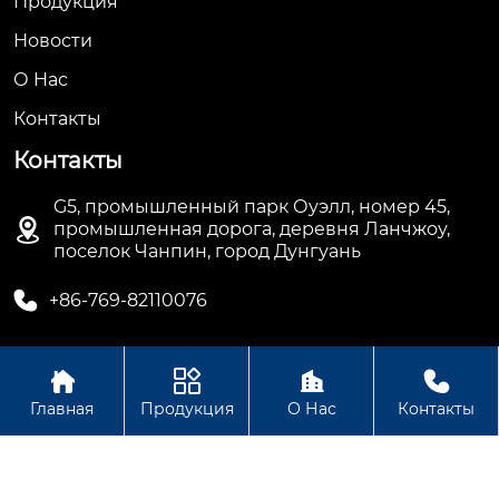
Продукция
Новости
О Hас
Контакты
Контакты
G5, промышленный парк Оуэлл, номер 45,

промышленная дорога, деревня Ланчжоу,
поселок Чанпин, город Дунгуань

+86-769-82110076




Авторское право©ООО Дунгуань Топ Машинное
Главная
Продукция
О Нас
Контакты
Оборудование